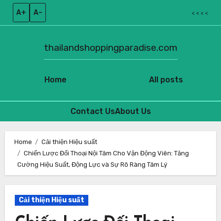
A+
A–
< < < <
thailandshoppingparadise.com
Home
All posts
Contact Us
About Us
Skip
to
Home
Cải thiện Hiệu suất
Chiến Lược Đối Thoại Nội Tâm Cho Vận Động Viên: Tăng
content
Cường Hiệu Suất, Động Lực và Sự Rõ Ràng Tâm Lý
Cải thiện Hiệu suất