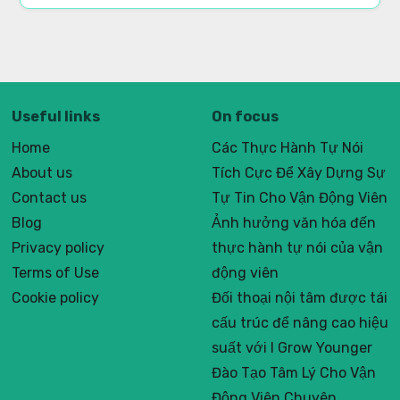
Useful links
On focus
Home
Các Thực Hành Tự Nói
About us
Tích Cực Để Xây Dựng Sự
Contact us
Tự Tin Cho Vận Động Viên
Blog
Ảnh hưởng văn hóa đến
Privacy policy
thực hành tự nói của vận
Terms of Use
động viên
Cookie policy
Đối thoại nội tâm được tái
cấu trúc để nâng cao hiệu
suất với I Grow Younger
Đào Tạo Tâm Lý Cho Vận
Động Viên Chuyên