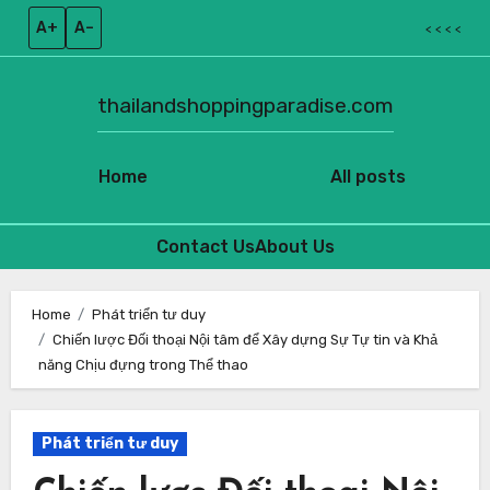
A+
A–
< < < <
thailandshoppingparadise.com
Home
All posts
Contact Us
About Us
Skip
to
Home
Phát triển tư duy
Chiến lược Đối thoại Nội tâm để Xây dựng Sự Tự tin và Khả
content
năng Chịu đựng trong Thể thao
Phát triển tư duy