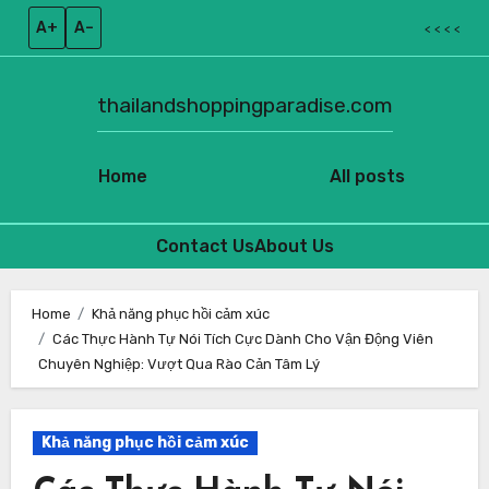
A+
A–
< < < <
thailandshoppingparadise.com
Home
All posts
Contact Us
About Us
Skip
to
Home
Khả năng phục hồi cảm xúc
Các Thực Hành Tự Nói Tích Cực Dành Cho Vận Động Viên
content
Chuyên Nghiệp: Vượt Qua Rào Cản Tâm Lý
Khả năng phục hồi cảm xúc