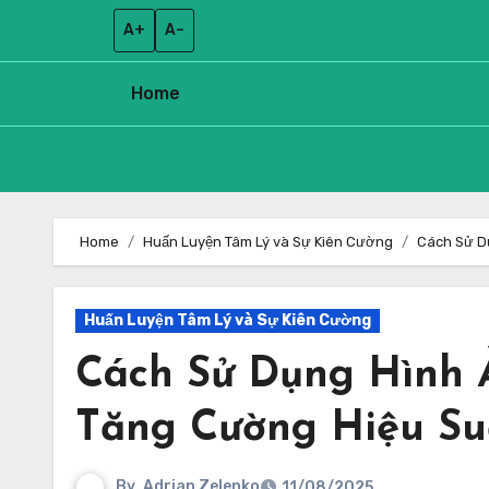
A+
A–
Home
Skip
to
Home
Huấn Luyện Tâm Lý và Sự Kiên Cường
Cách Sử Dụ
content
Huấn Luyện Tâm Lý và Sự Kiên Cường
Cách Sử Dụng Hình 
Tăng Cường Hiệu Suấ
By
Adrian Zelenko
11/08/2025