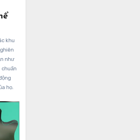
hể
ác khu
Nghiên
ạn như
n chuẩn
 động
ủa họ.