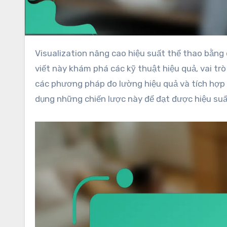
Visualization nâng cao hiệu suất thể thao bằng cách cải thiện sự tập trung, tự tin và sự rõ ràng trong tư duy. Bài
viết này khám phá các kỹ thuật hiệu quả, vai trò
các phương pháp đo lường hiệu quả và tích hợp 
dụng những chiến lược này để đạt được hiệu suất 