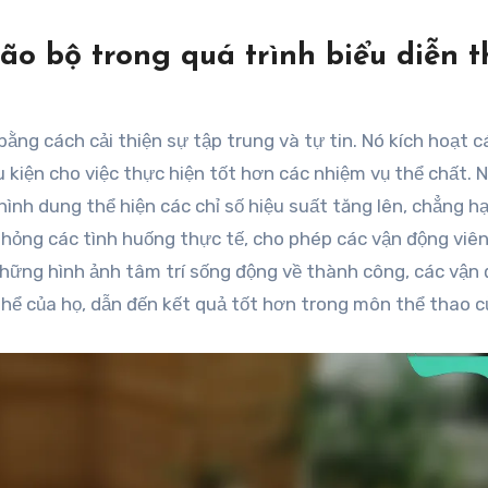
o bộ trong quá trình biểu diễn t
ằng cách cải thiện sự tập trung và tự tin. Nó kích hoạt c
u kiện cho việc thực hiện tốt hơn các nhiệm vụ thể chất. 
ình dung thể hiện các chỉ số hiệu suất tăng lên, chẳng h
 phỏng các tình huống thực tế, cho phép các vận động viê
 những hình ảnh tâm trí sống động về thành công, các vận
thể của họ, dẫn đến kết quả tốt hơn trong môn thể thao c