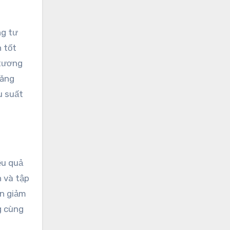
ng tư
n tốt
 tương
căng
u suất
ệu quả
n và tập
ãn giảm
g cùng