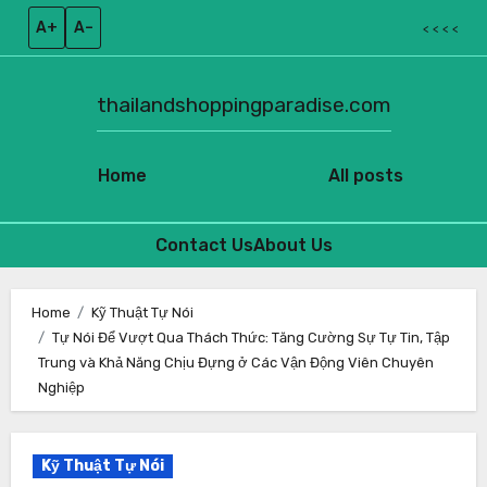
A+
A–
< < < <
thailandshoppingparadise.com
Home
All posts
Contact Us
About Us
Skip
to
Home
Kỹ Thuật Tự Nói
Tự Nói Để Vượt Qua Thách Thức: Tăng Cường Sự Tự Tin, Tập
content
Trung và Khả Năng Chịu Đựng ở Các Vận Động Viên Chuyên
Nghiệp
Kỹ Thuật Tự Nói