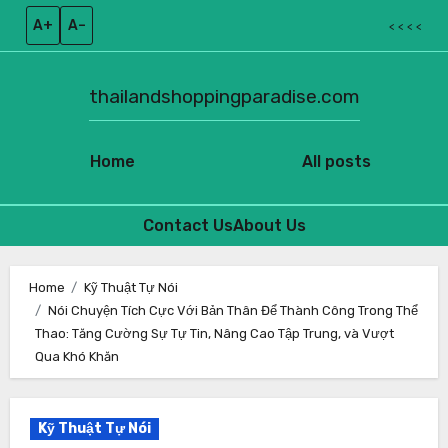
A+
A–
< < < <
thailandshoppingparadise.com
Home
All posts
Contact Us
About Us
Skip
to
Home
Kỹ Thuật Tự Nói
Nói Chuyện Tích Cực Với Bản Thân Để Thành Công Trong Thể
content
Thao: Tăng Cường Sự Tự Tin, Nâng Cao Tập Trung, và Vượt
Qua Khó Khăn
Kỹ Thuật Tự Nói