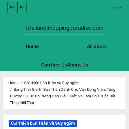
A+
A–
< < < <
thailandshoppingparadise.com
Home
All posts
Contact Us
About Us
Skip
to
Home
Cải thiện bản thân và Suy ngẫm
Bảng Tính Giá Trị Bản Thân Dành Cho Vận Động Viên: Tăng
content
Cường Sự Tự Tin, Nâng Cao Hiệu Suất, và Làm Chủ Cuộc Đối
Thoại Nội Tâm
Cải thiện bản thân và Suy ngẫm