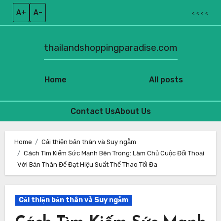
A+
A–
< < < <
thailandshoppingparadise.com
Home
All posts
Contact Us
About Us
Skip
to
Home
Cải thiện bản thân và Suy ngẫm
Cách Tìm Kiếm Sức Mạnh Bên Trong: Làm Chủ Cuộc Đối Thoại
content
Với Bản Thân Để Đạt Hiệu Suất Thể Thao Tối Đa
Cải thiện bản thân và Suy ngẫm