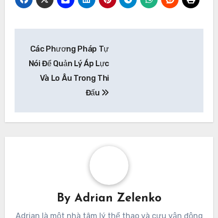
Post
Các Phương Pháp Tự
navigation
Nói Để Quản Lý Áp Lực
Và Lo Âu Trong Thi
Đấu
By
Adrian Zelenko
Adrian là một nhà tâm lý thể thao và cựu vận động