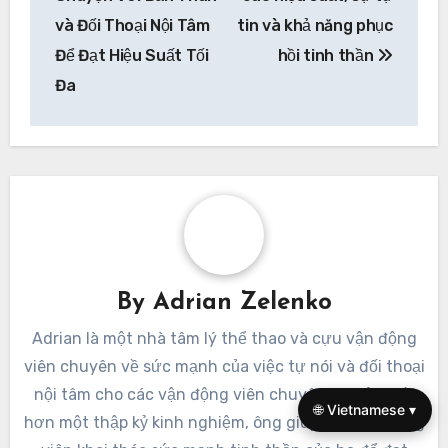
huống áp lực cao để xây dựng sự quen thuộc và
kiên cường.
Post
Cách Duy Trì Tập
Tầm quan trọng của
navigation
Trung Trong Cuộc Thi:
sự tự nhận thức
Làm Chủ Cuộc Nói
trong thể thao: Nâng
Chuyện Với Bản Thân
cao hiệu suất, sự tự
và Đối Thoại Nội Tâm
tin và khả năng phục
Để Đạt Hiệu Suất Tối
hồi tinh thần
🌐 Vietnamese ▾
Đa