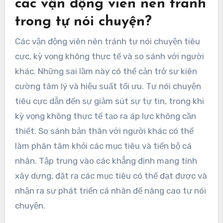
hai, các kỹ thuật hình dung có thể giúp họ thực
hành trong tâm trí những màn biểu diễn thành
công. Thứ ba, họ có thể thay thế những suy nghĩ
tiêu cực bằng những suy nghĩ mang tính xây
dựng trong quá trình tập luyện. Thứ tư, các thực
hành chánh niệm có thể cải thiện sự tập trung và
giảm lo âu. Cuối cùng, tìm kiếm phản hồi từ huấn
luyện viên có thể cung cấp những hiểu biết để
tinh chỉnh cách tiếp cận tự nói chuyện của họ.
Các sai lầm phổ biến nào mà
các vận động viên nên tránh
trong tự nói chuyện?
Các vận động viên nên tránh tự nói chuyện tiêu