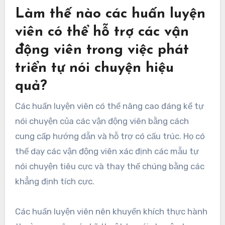
cực, kỳ vọng không thực tế và so sánh với người
khác. Những sai lầm này có thể cản trở sự kiên
cường tâm lý và hiệu suất tối ưu. Tự nói chuyện
tiêu cực dẫn đến sự giảm sút sự tự tin, trong khi
kỳ vọng không thực tế tạo ra áp lực không cần
thiết. So sánh bản thân với người khác có thể
làm phân tâm khỏi các mục tiêu và tiến bộ cá
nhân. Tập trung vào các khẳng định mang tính
xây dựng, đặt ra các mục tiêu có thể đạt được và
nhận ra sự phát triển cá nhân để nâng cao tự nói
chuyện.
Làm thế nào các huấn luyện
viên có thể hỗ trợ các vận