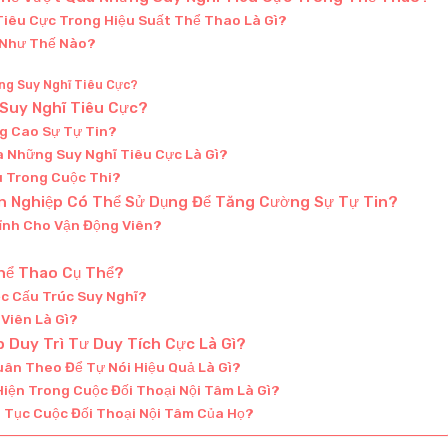
iêu Cực Trong Hiệu Suất Thể Thao Là Gì?
 Như Thế Nào?
ng Suy Nghĩ Tiêu Cực?
Suy Nghĩ Tiêu Cực?
g Cao Sự Tự Tin?
a Những Suy Nghĩ Tiêu Cực Là Gì?
u Trong Cuộc Thi?
n Nghiệp Có Thể Sử Dụng Để Tăng Cường Sự Tự Tin?
ỉnh Cho Vận Động Viên?
hể Thao Cụ Thể?
c Cấu Trúc Suy Nghĩ?
 Viên Là Gì?
 Duy Trì Tư Duy Tích Cực Là Gì?
ân Theo Để Tự Nói Hiệu Quả Là Gì?
iện Trong Cuộc Đối Thoại Nội Tâm Là Gì?
 Tục Cuộc Đối Thoại Nội Tâm Của Họ?