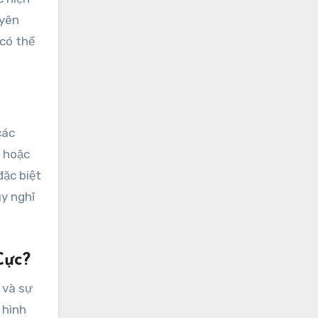
uyên
 có thể
các
u hoặc
đặc biệt
uy nghĩ
Cực?
 và sự
 hình