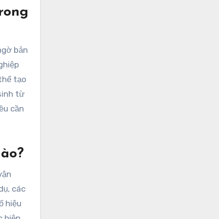
rong
 ngờ bản
ghiệp
thể tạo
sinh từ
iều cần
Nào?
vận
dụ, các
ố hiệu
c hiện