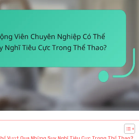
Thể Vượt Qua Những Suy Nghĩ Tiêu Cực Trong Thể Thao?