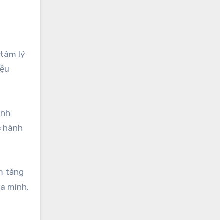
 tâm lý
iệu
ình
c hành
ồm tăng
ủa mình,