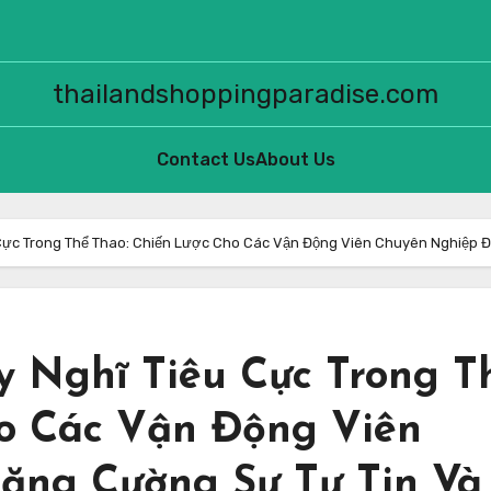
thailandshoppingparadise.com
Contact Us
About Us
ực Trong Thể Thao: Chiến Lược Cho Các Vận Động Viên Chuyên Nghiệp Đ
 Nghĩ Tiêu Cực Trong T
ho Các Vận Động Viên
ăng Cường Sự Tự Tin Và