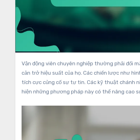
Vận động viên chuyên nghiệp thường phải đối mặt với thách thức của những suy nghĩ tiêu cực, điều này có thể
cản trở hiệu suất của họ. Các chiến lược như hìn
tích cực củng cố sự tự tin. Các kỹ thuật chánh n
hiện những phương pháp này có thể nâng cao sự 