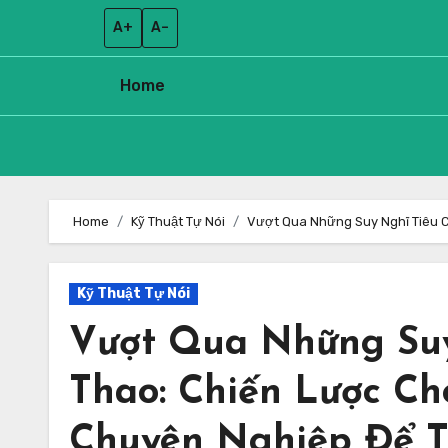
A+
A–
Home
Skip
to
Home
Kỹ Thuật Tự Nói
Vượt Qua Những Suy Nghĩ Tiêu C
content
Kỹ Thuật Tự Nói
Vượt Qua Những Suy
Thao: Chiến Lược C
Chuyên Nghiệp Để T