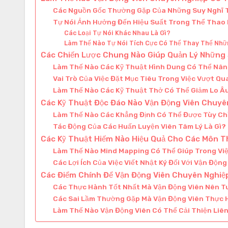
Các Nguồn Gốc Thường Gặp Của Những Suy Nghĩ T
Tự Nói Ảnh Hưởng Đến Hiệu Suất Trong Thể Thao
Các Loại Tự Nói Khác Nhau Là Gì?
Làm Thế Nào Tự Nói Tích Cực Có Thể Thay Thế Nhữ
Các Chiến Lược Chung Nào Giúp Quản Lý Những 
Làm Thế Nào Các Kỹ Thuật Hình Dung Có Thể Nân
Vai Trò Của Việc Đặt Mục Tiêu Trong Việc Vượt Qu
Làm Thế Nào Các Kỹ Thuật Thở Có Thể Giảm Lo Â
Các Kỹ Thuật Độc Đáo Nào Vận Động Viên Chuyê
Làm Thế Nào Các Khẳng Định Có Thể Được Tùy Ch
Tác Động Của Các Huấn Luyện Viên Tâm Lý Là Gì?
Các Kỹ Thuật Hiếm Nào Hiệu Quả Cho Các Môn T
Làm Thế Nào Mind Mapping Có Thể Giúp Trong Việ
Các Lợi Ích Của Việc Viết Nhật Ký Đối Với Vận Động
Các Điểm Chính Để Vận Động Viên Chuyên Nghiệp
Các Thực Hành Tốt Nhất Mà Vận Động Viên Nên Tu
Các Sai Lầm Thường Gặp Mà Vận Động Viên Thực H
Làm Thế Nào Vận Động Viên Có Thể Cải Thiện Liên