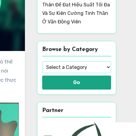
Thân Để Đạt Hiệu Suất Tối Đa
Và Sự Kiên Cường Tinh Thần
Ở Vận Động Viên
Browse by Category
 nói
ệc thực
Go
Partner