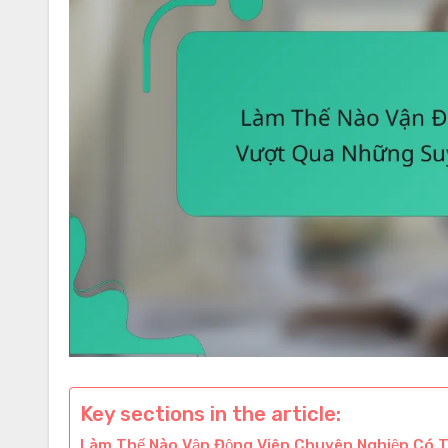
Key sections in the article:
Làm Thế Nào Vận Động Viên Chuyên Nghiệp Có 