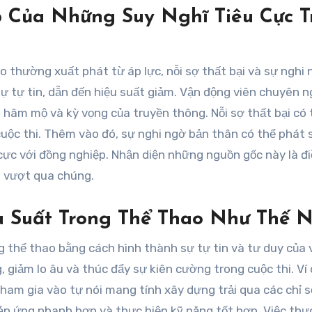
 Của Những Suy Nghĩ Tiêu Cực T
o thường xuất phát từ áp lực, nỗi sợ thất bại và sự nghi
ự tự tin, dẫn đến hiệu suất giảm. Vận động viên chuyên n
i hâm mộ và kỳ vọng của truyền thông. Nỗi sợ thất bại có 
cuộc thi. Thêm vào đó, sự nghi ngờ bản thân có thể phát 
cực với đồng nghiệp. Nhận diện những nguồn gốc này là đ
m vượt qua chúng.
 Suất Trong Thể Thao Như Thế 
g thể thao bằng cách hình thành sự tự tin và tư duy của 
, giảm lo âu và thúc đẩy sự kiên cường trong cuộc thi. Ví 
ham gia vào tự nói mang tính xây dựng trải qua các chỉ s
ản ứng nhanh hơn và thực hiện kỹ năng tốt hơn. Việc thự