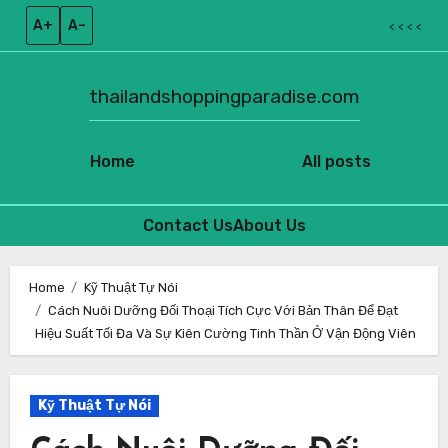
A+
A–
< < < <
thailandshoppingparadise.com
Home
All posts
Contact Us
About Us
Skip
to
Home
Kỹ Thuật Tự Nói
Cách Nuôi Dưỡng Đối Thoại Tích Cực Với Bản Thân Để Đạt
content
Hiệu Suất Tối Đa Và Sự Kiên Cường Tinh Thần Ở Vận Động Viên
Kỹ Thuật Tự Nói