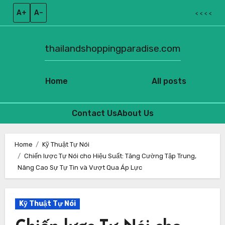
A+
A–
< < < <
thailandshoppingparadise.com
Home
All posts
Contact Us
About Us
Skip
to
Home
Kỹ Thuật Tự Nói
Chiến lược Tự Nói cho Hiệu Suất: Tăng Cường Tập Trung,
content
Nâng Cao Sự Tự Tin và Vượt Qua Áp Lực
Kỹ Thuật Tự Nói