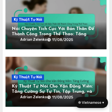
Kỹ Thuật Tự Nói
Nói Chuyện Tích Cực Với Bản Thân Để
Thành Công Trong Thể Thao: Tăng
Cường Sự Tự Tin, Nâng Cao Tập Trung,
Adrian Zelenko
11/08/2025
và Vượt Qua Khó Khăn
Kỹ Thuật Tự Nói
Kỹ Thuật Tự Nói Cho Vận Động Viên:
Tăng Cường Sự Tự Tin, Tập Trung, và
Hiệu Suất Dưới Áp Lực
Adrian Zelenko
11/08/2025
🌐 Vietnamese ▾