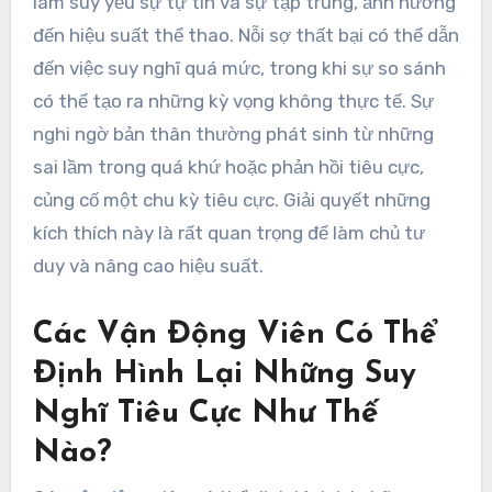
Trong Tiêu Cực?
Cuộc đối thoại bên trong tiêu cực ở các vận động
viên thường xuất phát từ các kích thích chung
như nỗi sợ thất bại, so sánh với người khác và sự
nghi ngờ bản thân. Những kích thích này có thể
làm suy yếu sự tự tin và sự tập trung, ảnh hưởng
đến hiệu suất thể thao. Nỗi sợ thất bại có thể dẫn
đến việc suy nghĩ quá mức, trong khi sự so sánh
có thể tạo ra những kỳ vọng không thực tế. Sự
nghi ngờ bản thân thường phát sinh từ những
sai lầm trong quá khứ hoặc phản hồi tiêu cực,
củng cố một chu kỳ tiêu cực. Giải quyết những
kích thích này là rất quan trọng để làm chủ tư
duy và nâng cao hiệu suất.