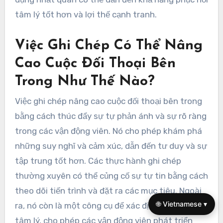
Mà Các Vận Động Viên
Nên Tuân Theo Để Tự
Nói Hiệu Quả Là Gì?
Các vận động viên nên tham gia vào tự nói tích
cực để nâng cao hiệu suất, sự tự tin và sự tập
trung. Các kỹ thuật bao gồm việc sử dụng các
khẳng định, hình dung thành công và định hình lại
những suy nghĩ tiêu cực. Những thực hành này
giúp nuôi dưỡng tư duy phát triển, điều quan
trọng để vượt qua những thách thức. Việc áp
dụng nhất quán có thể dẫn đến khả năng phục hồi
tâm lý tốt hơn và lợi thế cạnh tranh.
🌐 Vietnamese ▾
Việc Ghi Chép Có Thể Nâng