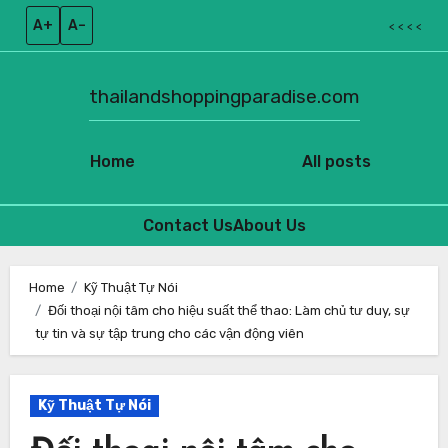
A+
A–
< < < <
thailandshoppingparadise.com
Home
All posts
Contact Us
About Us
Skip
to
Home
Kỹ Thuật Tự Nói
Đối thoại nội tâm cho hiệu suất thể thao: Làm chủ tư duy, sự
content
tự tin và sự tập trung cho các vận động viên
Kỹ Thuật Tự Nói