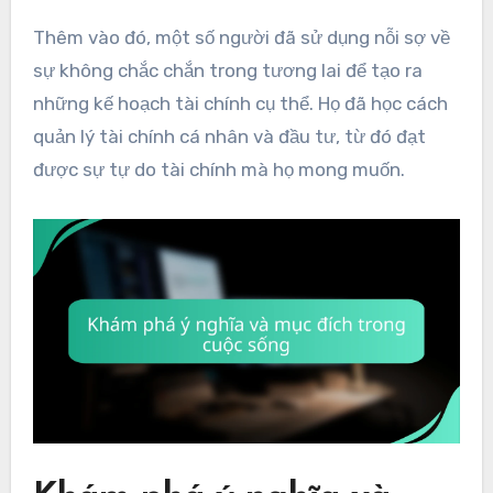
Thêm vào đó, một số người đã sử dụng nỗi sợ về
sự không chắc chắn trong tương lai để tạo ra
những kế hoạch tài chính cụ thể. Họ đã học cách
quản lý tài chính cá nhân và đầu tư, từ đó đạt
được sự tự do tài chính mà họ mong muốn.