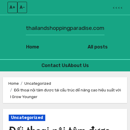
A+
A–
< < < <
thailandshoppingparadise.com
Home
All posts
Contact Us
About Us
Skip
to
Home
Uncategorized
Đối thoại nội tâm được tái cấu trúc để nâng cao hiệu suất với
content
I Grow Younger
Uncategorized