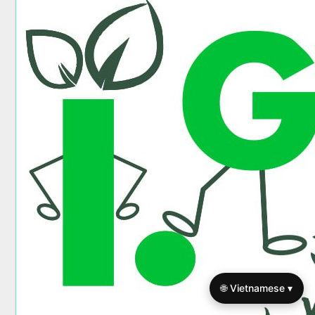
🌐 Vietnamese ▾