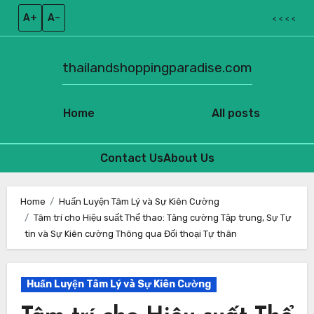
A+
A–
< < < <
thailandshoppingparadise.com
Home
All posts
Contact Us
About Us
Skip
to
Home
Huấn Luyện Tâm Lý và Sự Kiên Cường
Tâm trí cho Hiệu suất Thể thao: Tăng cường Tập trung, Sự Tự
content
tin và Sự Kiên cường Thông qua Đối thoại Tự thân
Huấn Luyện Tâm Lý và Sự Kiên Cường