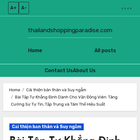
A+
A–
< < < <
thailandshoppingparadise.com
Home
All posts
Contact Us
About Us
Skip
to
Home
Cải thiện bản thân và Suy ngẫm
Bài Tập Tự Khẳng Định Dành Cho Vận Động Viên: Tăng
content
Cường Sự Tự Tin, Tập Trung và Tâm Thế Hiệu Suất
Cải thiện bản thân và Suy ngẫm